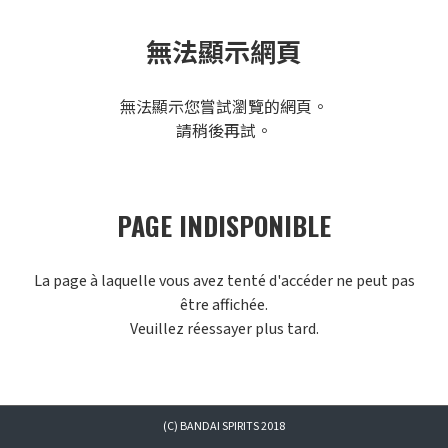
無法顯示網頁
無法顯示您嘗試瀏覽的網頁。
請稍後再試。
PAGE INDISPONIBLE
La page à laquelle vous avez tenté d'accéder ne peut pas
être affichée.
Veuillez réessayer plus tard.
(C) BANDAI SPIRITS 2018