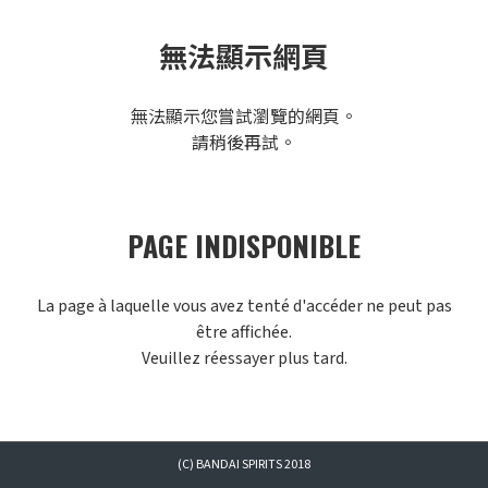
無法顯示網頁
無法顯示您嘗試瀏覽的網頁。
請稍後再試。
PAGE INDISPONIBLE
La page à laquelle vous avez tenté d'accéder ne peut pas
être affichée.
Veuillez réessayer plus tard.
(C) BANDAI SPIRITS 2018