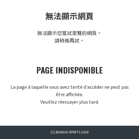
無法顯示網頁
無法顯示您嘗試瀏覽的網頁。
請稍後再試。
PAGE INDISPONIBLE
La page à laquelle vous avez tenté d'accéder ne peut pas
être affichée.
Veuillez réessayer plus tard.
(C) BANDAI SPIRITS 2018