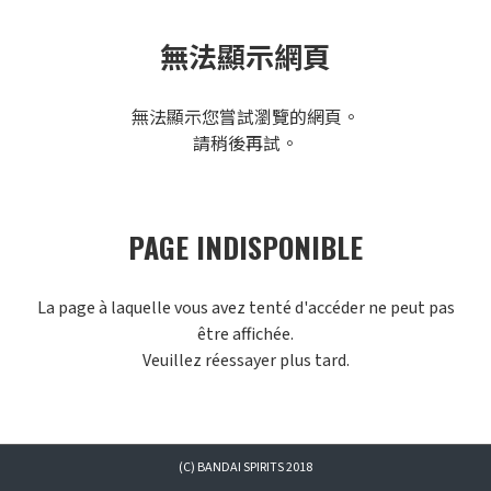
無法顯示網頁
無法顯示您嘗試瀏覽的網頁。
請稍後再試。
PAGE INDISPONIBLE
La page à laquelle vous avez tenté d'accéder ne peut pas
être affichée.
Veuillez réessayer plus tard.
(C) BANDAI SPIRITS 2018