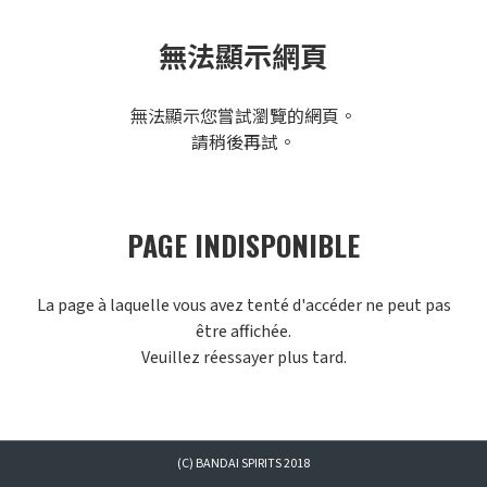
無法顯示網頁
無法顯示您嘗試瀏覽的網頁。
請稍後再試。
PAGE INDISPONIBLE
La page à laquelle vous avez tenté d'accéder ne peut pas
être affichée.
Veuillez réessayer plus tard.
(C) BANDAI SPIRITS 2018