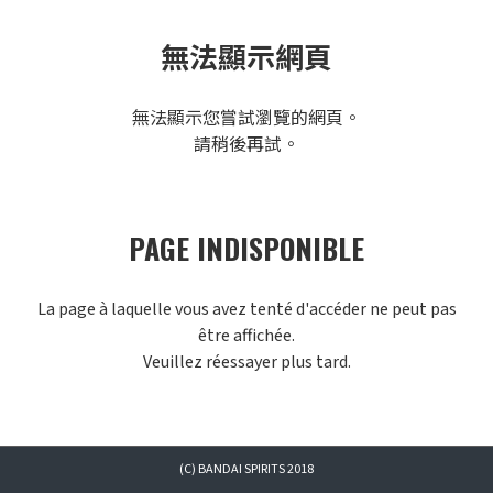
無法顯示網頁
無法顯示您嘗試瀏覽的網頁。
請稍後再試。
PAGE INDISPONIBLE
La page à laquelle vous avez tenté d'accéder ne peut pas
être affichée.
Veuillez réessayer plus tard.
(C) BANDAI SPIRITS 2018