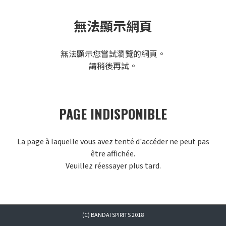
無法顯示網頁
無法顯示您嘗試瀏覽的網頁。
請稍後再試。
PAGE INDISPONIBLE
La page à laquelle vous avez tenté d'accéder ne peut pas
être affichée.
Veuillez réessayer plus tard.
(C) BANDAI SPIRITS 2018