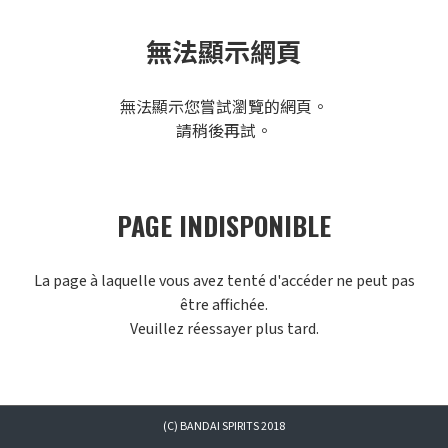
無法顯示網頁
無法顯示您嘗試瀏覽的網頁。
請稍後再試。
PAGE INDISPONIBLE
La page à laquelle vous avez tenté d'accéder ne peut pas
être affichée.
Veuillez réessayer plus tard.
(C) BANDAI SPIRITS 2018