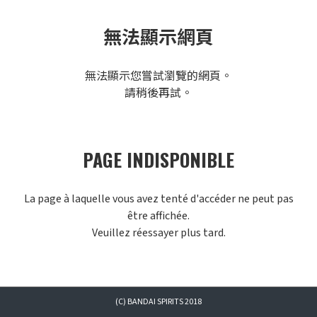
無法顯示網頁
無法顯示您嘗試瀏覽的網頁。
請稍後再試。
PAGE INDISPONIBLE
La page à laquelle vous avez tenté d'accéder ne peut pas
être affichée.
Veuillez réessayer plus tard.
(C) BANDAI SPIRITS 2018