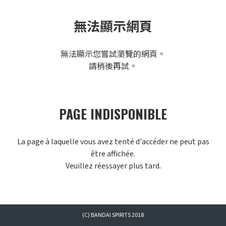
無法顯示網頁
無法顯示您嘗試瀏覽的網頁。
請稍後再試。
PAGE INDISPONIBLE
La page à laquelle vous avez tenté d'accéder ne peut pas
être affichée.
Veuillez réessayer plus tard.
(C) BANDAI SPIRITS 2018