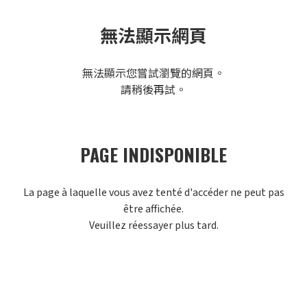
無法顯示網頁
無法顯示您嘗試瀏覽的網頁。
請稍後再試。
PAGE INDISPONIBLE
La page à laquelle vous avez tenté d'accéder ne peut pas
être affichée.
Veuillez réessayer plus tard.