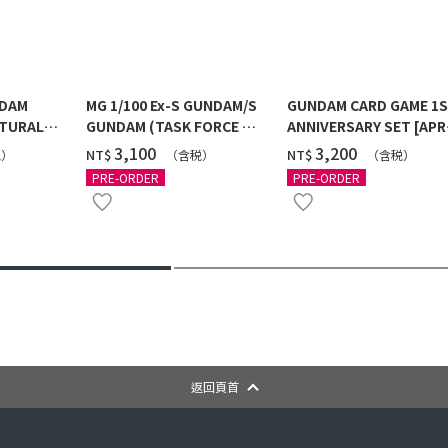
NDAM
MG 1/100 Ex-S GUNDAM/S
GUNDAM CARD GAME 1
TURAL
GUNDAM (TASK FORCE α
ANNIVERSARY SET [APR
 [2026年
Ver.) [2026年10月發送]
2027 DELIVERY]
‌3,100
‌3,200
NT$
NT$
税）
（含税）
（含税）
PRE-ORDER
PRE-ORDER
返回頁首