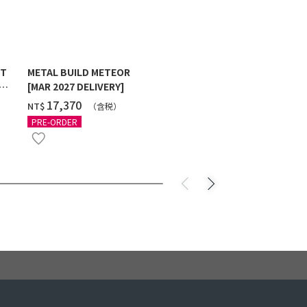
ST
METAL BUILD METEOR
HG 1/144 G
[MAR 2027 DELIVERY]
MAXTER [2
‌17,370
‌550
NT$
NT$
（含税）
（
PRE-ORDER
PRE-ORDER