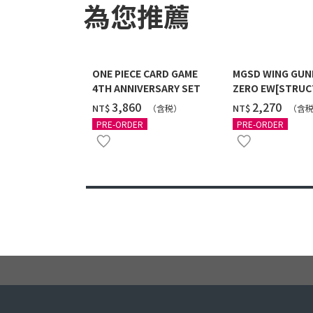
為您推薦
ONE PIECE CARD GAME
MGSD WING GU
4TH ANNIVERSARY SET
ZERO EW[STRUC
COATING/BLACK]
‌3,860
‌2,270
NT$
NT$
（含税）
（含
12月發送]
PRE-ORDER
PRE-ORDER