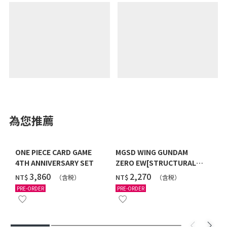
為您推薦
ONE PIECE CARD GAME
MGSD WING GUNDAM
4TH ANNIVERSARY SET
ZERO EW[STRUCTURAL
COATING/BLACK] [2026年
‌3,860
‌2,270
NT$
NT$
（含税）
（含税）
12月發送]
PRE-ORDER
PRE-ORDER