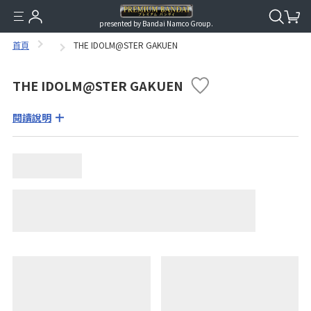
presented by Bandai Namco Group.
首頁
THE IDOLM@STER GAKUEN
THE IDOLM@STER GAKUEN
閱讀說明