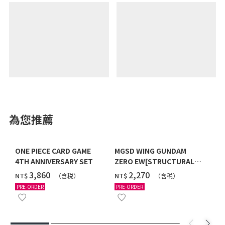
為您推薦
ONE PIECE CARD GAME
MGSD WING GUNDAM
4TH ANNIVERSARY SET
ZERO EW[STRUCTURAL
COATING/BLACK] [2026年
‌3,860
‌2,270
NT$
NT$
（含税）
（含税）
12月發送]
PRE-ORDER
PRE-ORDER