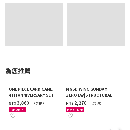
為您推薦
ONE PIECE CARD GAME
MGSD WING GUNDAM
4TH ANNIVERSARY SET
ZERO EW[STRUCTURAL
COATING/BLACK] [2026年
‌3,860
‌2,270
NT$
NT$
（含税）
（含税）
12月發送]
PRE-ORDER
PRE-ORDER