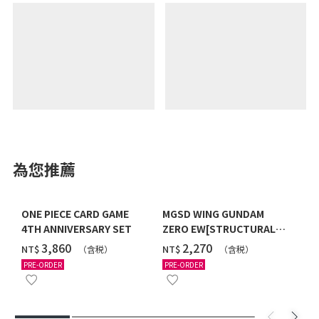
為您推薦
ONE PIECE CARD GAME
MGSD WING GUNDAM
4TH ANNIVERSARY SET
ZERO EW[STRUCTURAL
COATING/BLACK] [2026年
‌3,860
‌2,270
NT$
NT$
（含税）
（含税）
12月發送]
PRE-ORDER
PRE-ORDER