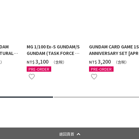
NDAM
MG 1/100 Ex-S GUNDAM/S
GUNDAM CARD GAME 1
TURAL
GUNDAM (TASK FORCE α
ANNIVERSARY SET [APR
 [2026年
Ver.) [2026年10月發送]
2027 DELIVERY]
‌3,100
‌3,200
NT$
NT$
税）
（含税）
（含税）
PRE-ORDER
PRE-ORDER
返回頁首