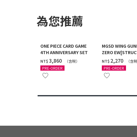
為您推薦
ONE PIECE CARD GAME
MGSD WING GU
4TH ANNIVERSARY SET
ZERO EW[STRUC
COATING/BLACK]
‌3,860
‌2,270
NT$
NT$
（含税）
（含
12月發送]
PRE-ORDER
PRE-ORDER