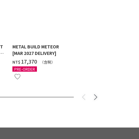
ST
METAL BUILD METEOR
HG 1/144 G
[MAR 2027 DELIVERY]
MAXTER [2
‌17,370
‌550
NT$
NT$
（含税）
（
PRE-ORDER
PRE-ORDER