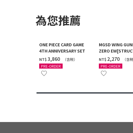
為您推薦
ONE PIECE CARD GAME
MGSD WING GU
4TH ANNIVERSARY SET
ZERO EW[STRUC
COATING/BLACK]
‌3,860
‌2,270
NT$
NT$
（含税）
（含
12月發送]
PRE-ORDER
PRE-ORDER