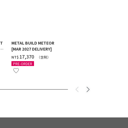
ST
METAL BUILD METEOR
HG 1/144 G
[MAR 2027 DELIVERY]
MAXTER [2
‌17,370
‌550
NT$
NT$
（含税）
（
PRE-ORDER
PRE-ORDER