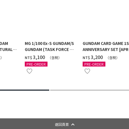
NDAM
MG 1/100 Ex-S GUNDAM/S
GUNDAM CARD GAME 1
TURAL
GUNDAM (TASK FORCE α
ANNIVERSARY SET [APR
 [2026年
Ver.) [2026年10月發送]
2027 DELIVERY]
‌3,100
‌3,200
NT$
NT$
税）
（含税）
（含税）
PRE-ORDER
PRE-ORDER
返回頁首