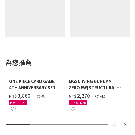
為您推薦
ONE PIECE CARD GAME
MGSD WING GUNDAM
4TH ANNIVERSARY SET
ZERO EW[STRUCTURAL
COATING/BLACK] [2026年
‌3,860
‌2,270
NT$
NT$
（含税）
（含税）
12月發送]
PRE-ORDER
PRE-ORDER