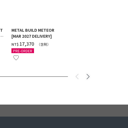
ST
METAL BUILD METEOR
HG 1/144 G
[MAR 2027 DELIVERY]
MAXTER [2
‌17,370
‌550
NT$
NT$
（含税）
（
PRE-ORDER
PRE-ORDER