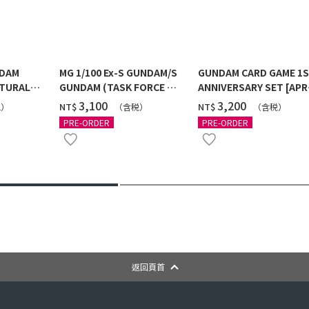
NDAM
MG 1/100 Ex-S GUNDAM/S
GUNDAM CARD GAME 1
TURAL
GUNDAM (TASK FORCE α
ANNIVERSARY SET [APR
 [2026年
Ver.) [2026年10月發送]
2027 DELIVERY]
‌3,100
‌3,200
NT$
NT$
税）
（含税）
（含税）
PRE-ORDER
PRE-ORDER
返回頁首