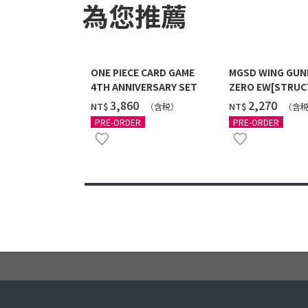
為您推薦
ONE PIECE CARD GAME
MGSD WING GU
4TH ANNIVERSARY SET
ZERO EW[STRUC
COATING/BLACK]
‌3,860
‌2,270
NT$
NT$
（含税）
（含
12月發送]
PRE-ORDER
PRE-ORDER