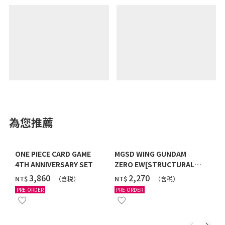
為您推薦
ONE PIECE CARD GAME
MGSD WING GUNDAM
4TH ANNIVERSARY SET
ZERO EW[STRUCTURAL
COATING/BLACK] [2026年
‌3,860
‌2,270
NT$
NT$
（含税）
（含税）
12月發送]
PRE-ORDER
PRE-ORDER