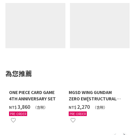
為您推薦
ONE PIECE CARD GAME
MGSD WING GUNDAM
4TH ANNIVERSARY SET
ZERO EW[STRUCTURAL
COATING/BLACK] [2026年
‌3,860
‌2,270
NT$
NT$
（含税）
（含税）
12月發送]
PRE-ORDER
PRE-ORDER