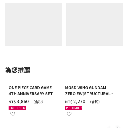
為您推薦
ONE PIECE CARD GAME
MGSD WING GUNDAM
4TH ANNIVERSARY SET
ZERO EW[STRUCTURAL
COATING/BLACK] [2026年
‌3,860
‌2,270
NT$
NT$
（含税）
（含税）
12月發送]
PRE-ORDER
PRE-ORDER