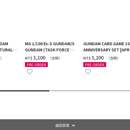
NDAM
MG 1/100 Ex-S GUNDAM/S
GUNDAM CARD GAME 1
TURAL
GUNDAM (TASK FORCE α
ANNIVERSARY SET [APR
 [2026年
Ver.) [2026年10月發送]
2027 DELIVERY]
‌3,100
‌3,200
NT$
NT$
税）
（含税）
（含税）
PRE-ORDER
PRE-ORDER
返回頁首