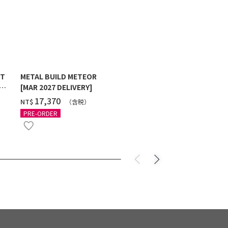
ST
METAL BUILD METEOR
HG 1/144 G
[MAR 2027 DELIVERY]
MAXTER [2
‌17,370
‌550
NT$
NT$
（含税）
（
PRE-ORDER
PRE-ORDER