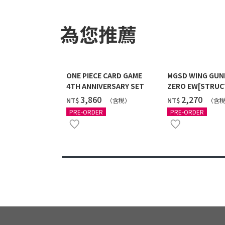
為您推薦
ONE PIECE CARD GAME
MGSD WING GU
4TH ANNIVERSARY SET
ZERO EW[STRUC
COATING/BLACK]
‌3,860
‌2,270
NT$
NT$
（含税）
（含
12月發送]
PRE-ORDER
PRE-ORDER