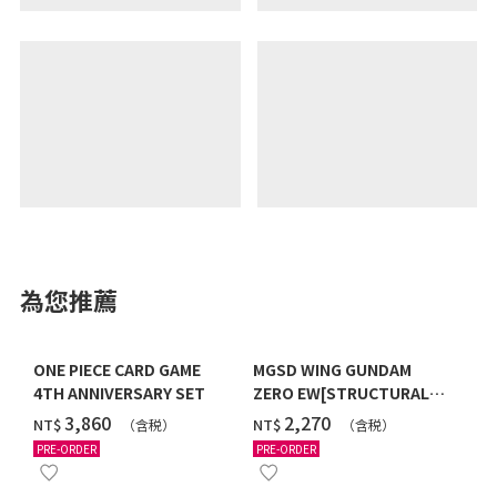
為您推薦
ONE PIECE CARD GAME
MGSD WING GUNDAM
4TH ANNIVERSARY SET
ZERO EW[STRUCTURAL
COATING/BLACK] [2026年
‌3,860
‌2,270
NT$
NT$
（含税）
（含税）
12月發送]
PRE-ORDER
PRE-ORDER