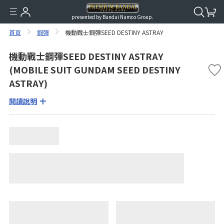
presented by Bandai Namco Group.
首頁
鋼彈
機動戰士鋼彈SEED DESTINY ASTRAY
機動戰士鋼彈SEED DESTINY ASTRAY
(MOBILE SUIT GUNDAM SEED DESTINY
ASTRAY)
閱讀說明