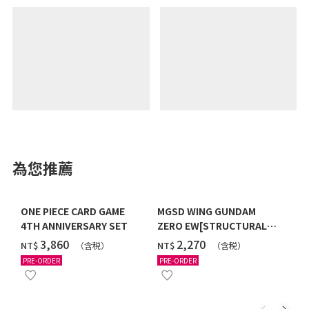
為您推薦
ONE PIECE CARD GAME
MGSD WING GUNDAM
4TH ANNIVERSARY SET
ZERO EW[STRUCTURAL
COATING/BLACK] [2026年
‌3,860
‌2,270
NT$
NT$
（含税）
（含税）
12月發送]
PRE-ORDER
PRE-ORDER