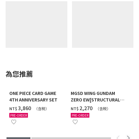
為您推薦
ONE PIECE CARD GAME
MGSD WING GUNDAM
4TH ANNIVERSARY SET
ZERO EW[STRUCTURAL
COATING/BLACK] [2026年
‌3,860
‌2,270
NT$
NT$
（含税）
（含税）
12月發送]
PRE-ORDER
PRE-ORDER