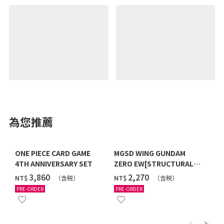
為您推薦
ONE PIECE CARD GAME
MGSD WING GUNDAM
4TH ANNIVERSARY SET
ZERO EW[STRUCTURAL
COATING/BLACK] [2026年
‌3,860
‌2,270
NT$
NT$
（含税）
（含税）
12月發送]
PRE-ORDER
PRE-ORDER