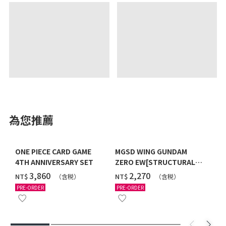
為您推薦
ONE PIECE CARD GAME
MGSD WING GUNDAM
4TH ANNIVERSARY SET
ZERO EW[STRUCTURAL
COATING/BLACK] [2026年
‌3,860
‌2,270
NT$
NT$
（含税）
（含税）
12月發送]
PRE-ORDER
PRE-ORDER