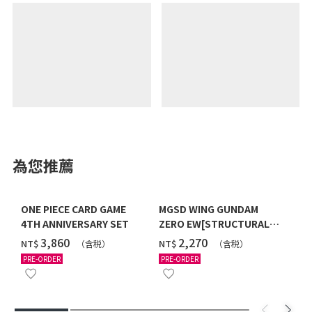
為您推薦
ONE PIECE CARD GAME
MGSD WING GUNDAM
4TH ANNIVERSARY SET
ZERO EW[STRUCTURAL
COATING/BLACK] [2026年
‌3,860
‌2,270
NT$
NT$
（含税）
（含税）
12月發送]
PRE-ORDER
PRE-ORDER