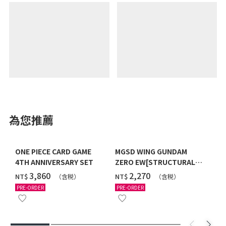
為您推薦
ONE PIECE CARD GAME
MGSD WING GUNDAM
4TH ANNIVERSARY SET
ZERO EW[STRUCTURAL
COATING/BLACK] [2026年
‌3,860
‌2,270
NT$
NT$
（含税）
（含税）
12月發送]
PRE-ORDER
PRE-ORDER