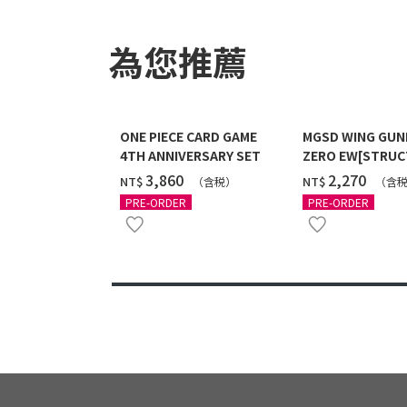
為您推薦
ONE PIECE CARD GAME
MGSD WING GU
4TH ANNIVERSARY SET
ZERO EW[STRUC
COATING/BLACK]
‌3,860
‌2,270
NT$
NT$
（含税）
（含
12月發送]
PRE-ORDER
PRE-ORDER