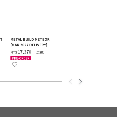
ST
METAL BUILD METEOR
HG 1/144 G
[MAR 2027 DELIVERY]
MAXTER [2
‌17,370
‌550
NT$
NT$
（含税）
（
PRE-ORDER
PRE-ORDER