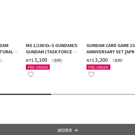
NDAM
MG 1/100 Ex-S GUNDAM/S
GUNDAM CARD GAME 1
TURAL
GUNDAM (TASK FORCE α
ANNIVERSARY SET [APR
 [2026年
Ver.) [2026年10月發送]
2027 DELIVERY]
‌3,100
‌3,200
NT$
NT$
税）
（含税）
（含税）
PRE-ORDER
PRE-ORDER
返回頁首