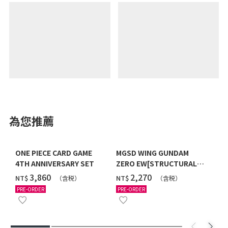
為您推薦
ONE PIECE CARD GAME
MGSD WING GUNDAM
4TH ANNIVERSARY SET
ZERO EW[STRUCTURAL
COATING/BLACK] [2026年
‌3,860
‌2,270
NT$
NT$
（含税）
（含税）
12月發送]
PRE-ORDER
PRE-ORDER