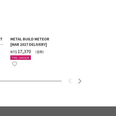
ST
METAL BUILD METEOR
HG 1/144 G
[MAR 2027 DELIVERY]
MAXTER [2
‌17,370
‌550
NT$
NT$
（含税）
（
PRE-ORDER
PRE-ORDER