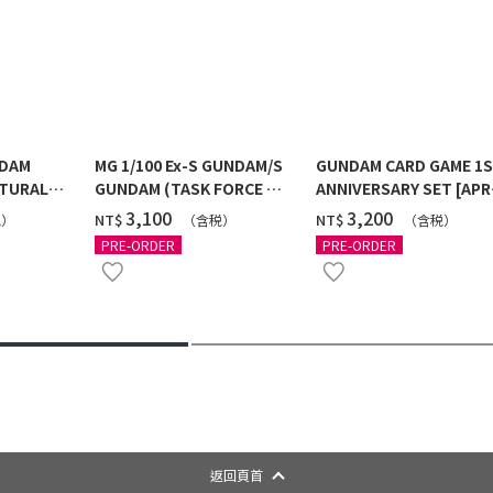
NDAM
MG 1/100 Ex-S GUNDAM/S
GUNDAM CARD GAME 1
TURAL
GUNDAM (TASK FORCE α
ANNIVERSARY SET [APR
 [2026年
Ver.) [2026年10月發送]
2027 DELIVERY]
‌3,100
‌3,200
NT$
NT$
税）
（含税）
（含税）
PRE-ORDER
PRE-ORDER
返回頁首