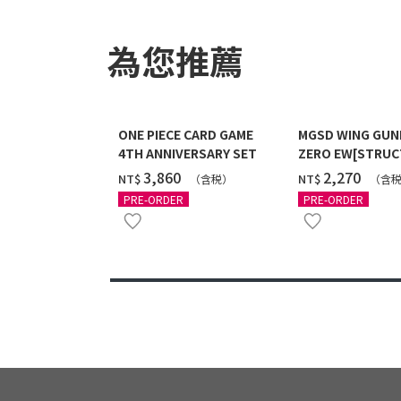
為您推薦
ONE PIECE CARD GAME
MGSD WING GU
4TH ANNIVERSARY SET
ZERO EW[STRUC
COATING/BLACK]
‌3,860
‌2,270
NT$
NT$
（含税）
（含
12月發送]
PRE-ORDER
PRE-ORDER