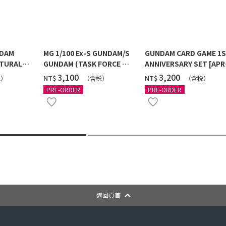
NDAM
MG 1/100 Ex-S GUNDAM/S
GUNDAM CARD GAME 1
TURAL
GUNDAM (TASK FORCE α
ANNIVERSARY SET [APR
 [2026年
Ver.) [2026年10月發送]
2027 DELIVERY]
‌3,100
‌3,200
NT$
NT$
税）
（含税）
（含税）
PRE-ORDER
PRE-ORDER
返回頁首