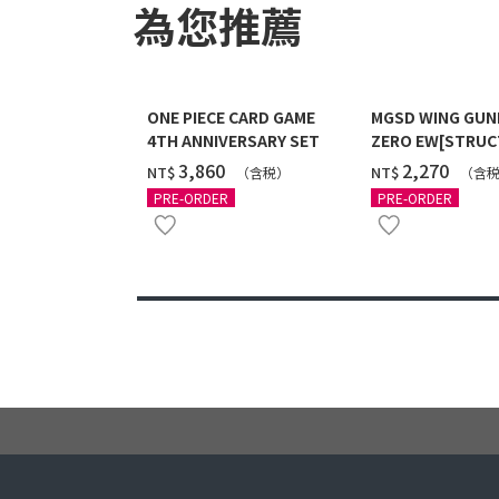
為您推薦
ONE PIECE CARD GAME
MGSD WING GU
4TH ANNIVERSARY SET
ZERO EW[STRUC
COATING/BLACK]
‌3,860
‌2,270
NT$
NT$
（含税）
（含
12月發送]
PRE-ORDER
PRE-ORDER