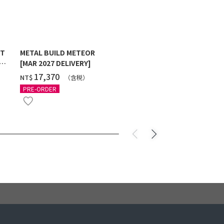
ST
METAL BUILD METEOR
HG 1/144 G
[MAR 2027 DELIVERY]
MAXTER [2
‌17,370
‌550
NT$
NT$
（含税）
（
PRE-ORDER
PRE-ORDER