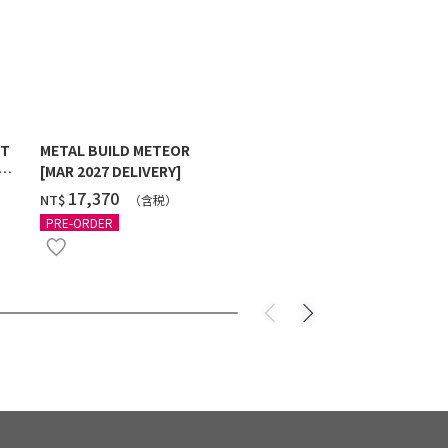
ST
METAL BUILD METEOR
HG 1/144 G
[MAR 2027 DELIVERY]
MAXTER [2
‌17,370
‌550
NT$
NT$
（含税）
（
PRE-ORDER
PRE-ORDER