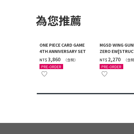
為您推薦
ONE PIECE CARD GAME
MGSD WING GU
4TH ANNIVERSARY SET
ZERO EW[STRUC
COATING/BLACK]
‌3,860
‌2,270
NT$
NT$
（含税）
（含
12月發送]
PRE-ORDER
PRE-ORDER