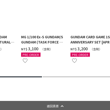
NDAM
MG 1/100 Ex-S GUNDAM/S
GUNDAM CARD GAME 1
TURAL
GUNDAM (TASK FORCE α
ANNIVERSARY SET [APR
 [2026年
Ver.) [2026年10月發送]
2027 DELIVERY]
‌3,100
‌3,200
NT$
NT$
税）
（含税）
（含税）
PRE-ORDER
PRE-ORDER
返回頁首