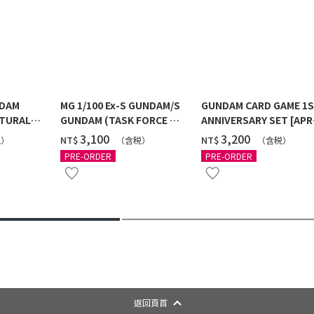
NDAM
MG 1/100 Ex-S GUNDAM/S
GUNDAM CARD GAME 1
TURAL
GUNDAM (TASK FORCE α
ANNIVERSARY SET [APR
 [2026年
Ver.) [2026年10月發送]
2027 DELIVERY]
‌3,100
‌3,200
NT$
NT$
税）
（含税）
（含税）
PRE-ORDER
PRE-ORDER
返回頁首