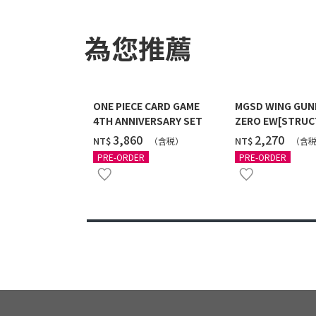
為您推薦
ONE PIECE CARD GAME
MGSD WING GU
4TH ANNIVERSARY SET
ZERO EW[STRUC
COATING/BLACK]
‌3,860
‌2,270
NT$
NT$
（含税）
（含
12月發送]
PRE-ORDER
PRE-ORDER