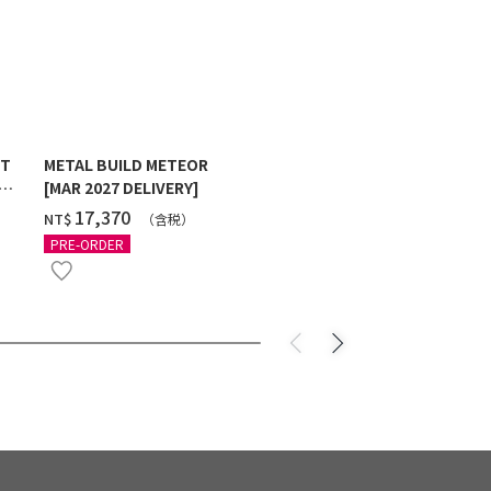
ST
METAL BUILD METEOR
HG 1/144 G
[MAR 2027 DELIVERY]
MAXTER [2
‌17,370
‌550
NT$
NT$
（含税）
（
PRE-ORDER
PRE-ORDER