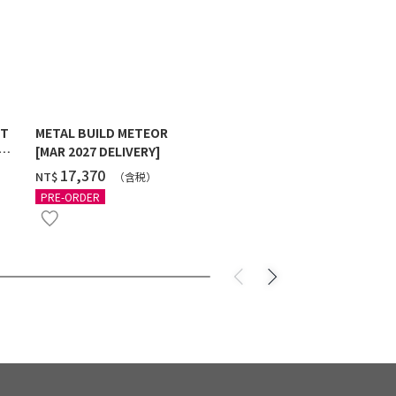
ST
METAL BUILD METEOR
HG 1/144 G
[MAR 2027 DELIVERY]
MAXTER [2
‌17,370
‌550
NT$
NT$
（含税）
（
PRE-ORDER
PRE-ORDER