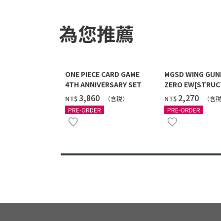
為您推薦
ONE PIECE CARD GAME
MGSD WING GU
4TH ANNIVERSARY SET
ZERO EW[STRUC
COATING/BLACK]
‌3,860
‌2,270
NT$
NT$
（含税）
（含
12月發送]
PRE-ORDER
PRE-ORDER