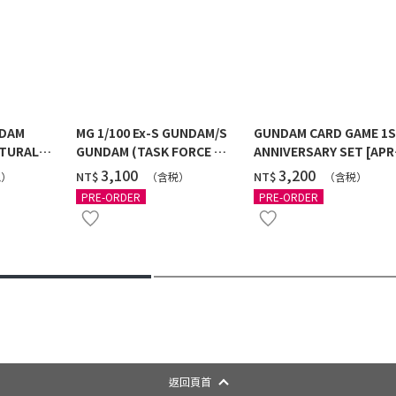
NDAM
MG 1/100 Ex-S GUNDAM/S
GUNDAM CARD GAME 1
TURAL
GUNDAM (TASK FORCE α
ANNIVERSARY SET [APR
 [2026年
Ver.) [2026年10月發送]
2027 DELIVERY]
‌3,100
‌3,200
NT$
NT$
税）
（含税）
（含税）
PRE-ORDER
PRE-ORDER
返回頁首