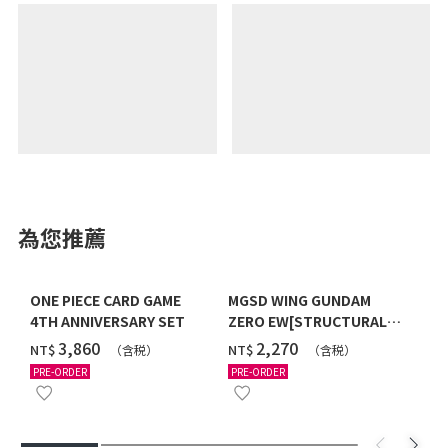
為您推薦
ONE PIECE CARD GAME
MGSD WING GUNDAM
4TH ANNIVERSARY SET
ZERO EW[STRUCTURAL
COATING/BLACK] [2026年
‌3,860
‌2,270
NT$
NT$
（含税）
（含税）
12月發送]
PRE-ORDER
PRE-ORDER