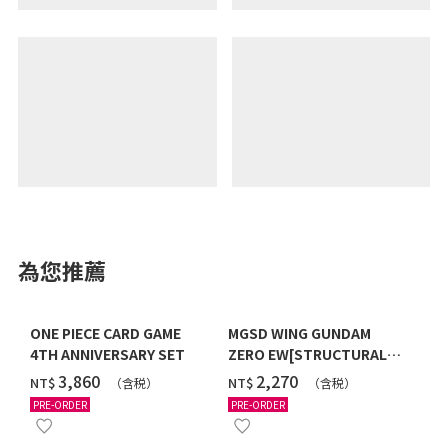
為您推薦
ONE PIECE CARD GAME
MGSD WING GUNDAM
4TH ANNIVERSARY SET
ZERO EW[STRUCTURAL
COATING/BLACK] [2026年
‌3,860
‌2,270
NT$
NT$
（含税）
（含税）
12月發送]
PRE-ORDER
PRE-ORDER