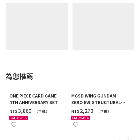
為您推薦
ONE PIECE CARD GAME
MGSD WING GUNDAM
4TH ANNIVERSARY SET
ZERO EW[STRUCTURAL
COATING/BLACK] [2026年
‌3,860
‌2,270
NT$
NT$
（含税）
（含税）
12月發送]
PRE-ORDER
PRE-ORDER