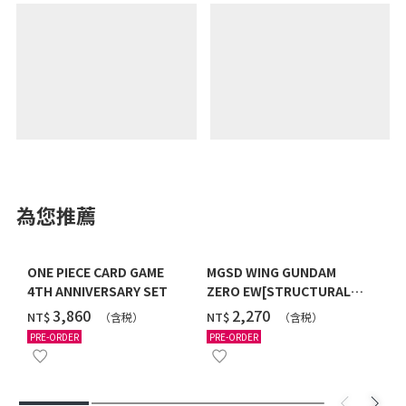
為您推薦
ONE PIECE CARD GAME
MGSD WING GUNDAM
4TH ANNIVERSARY SET
ZERO EW[STRUCTURAL
COATING/BLACK] [2026年
‌3,860
‌2,270
NT$
NT$
（含税）
（含税）
12月發送]
PRE-ORDER
PRE-ORDER