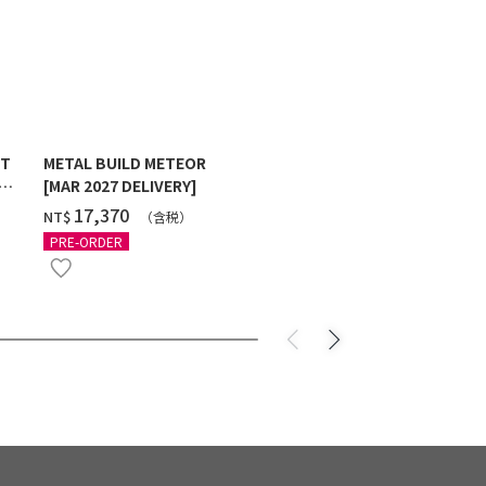
ST
METAL BUILD METEOR
HG 1/144 G
[MAR 2027 DELIVERY]
MAXTER [2
‌17,370
‌550
NT$
NT$
（含税）
（
PRE-ORDER
PRE-ORDER