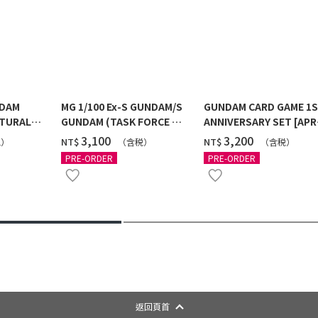
NDAM
MG 1/100 Ex-S GUNDAM/S
GUNDAM CARD GAME 1
TURAL
GUNDAM (TASK FORCE α
ANNIVERSARY SET [APR
 [2026年
Ver.) [2026年10月發送]
2027 DELIVERY]
‌3,100
‌3,200
NT$
NT$
税）
（含税）
（含税）
PRE-ORDER
PRE-ORDER
返回頁首