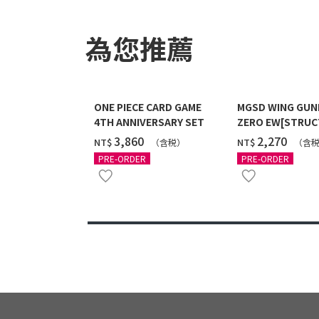
為您推薦
ONE PIECE CARD GAME
MGSD WING GU
4TH ANNIVERSARY SET
ZERO EW[STRUC
COATING/BLACK]
‌3,860
‌2,270
NT$
NT$
（含税）
（含
12月發送]
PRE-ORDER
PRE-ORDER