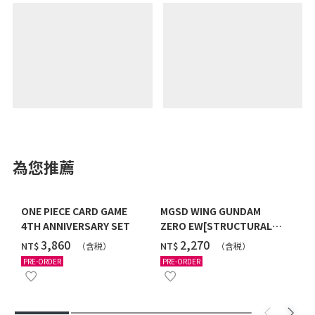
為您推薦
ONE PIECE CARD GAME
MGSD WING GUNDAM
4TH ANNIVERSARY SET
ZERO EW[STRUCTURAL
COATING/BLACK] [2026年
‌3,860
‌2,270
NT$
NT$
（含税）
（含税）
12月發送]
PRE-ORDER
PRE-ORDER