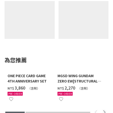
為您推薦
ONE PIECE CARD GAME
MGSD WING GUNDAM
4TH ANNIVERSARY SET
ZERO EW[STRUCTURAL
COATING/BLACK] [2026年
‌3,860
‌2,270
NT$
NT$
（含税）
（含税）
12月發送]
PRE-ORDER
PRE-ORDER