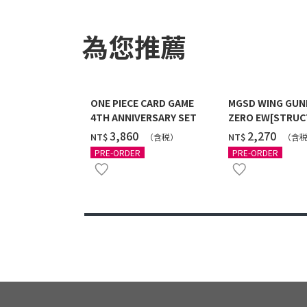
為您推薦
ONE PIECE CARD GAME
MGSD WING GU
4TH ANNIVERSARY SET
ZERO EW[STRUC
COATING/BLACK]
‌3,860
‌2,270
NT$
NT$
（含税）
（含
12月發送]
PRE-ORDER
PRE-ORDER