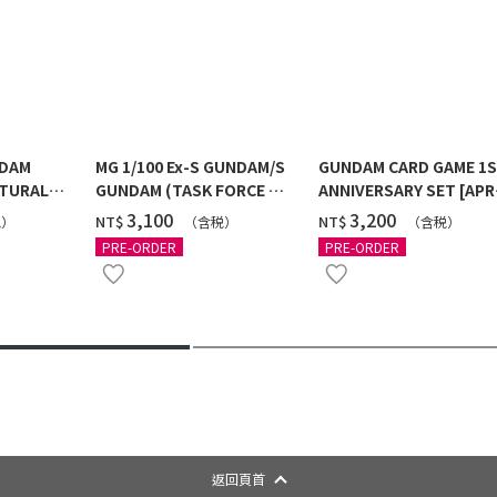
NDAM
MG 1/100 Ex-S GUNDAM/S
GUNDAM CARD GAME 1
TURAL
GUNDAM (TASK FORCE α
ANNIVERSARY SET [APR
 [2026年
Ver.) [2026年10月發送]
2027 DELIVERY]
‌3,100
‌3,200
NT$
NT$
税）
（含税）
（含税）
PRE-ORDER
PRE-ORDER
返回頁首