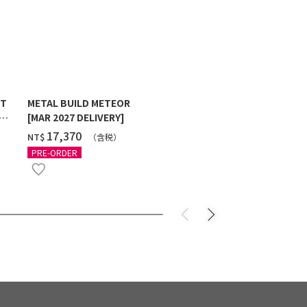
ST
METAL BUILD METEOR
HG 1/144 G
[MAR 2027 DELIVERY]
MAXTER [2
‌17,370
‌550
NT$
NT$
（含税）
（
PRE-ORDER
PRE-ORDER