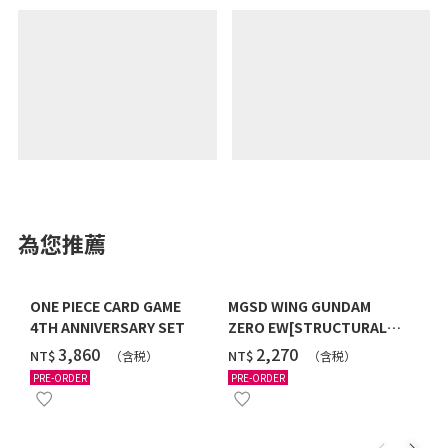
為您推薦
ONE PIECE CARD GAME
MGSD WING GUNDAM
4TH ANNIVERSARY SET
ZERO EW[STRUCTURAL
COATING/BLACK] [2026年
‌3,860
‌2,270
NT$
NT$
（含税）
（含税）
12月發送]
PRE-ORDER
PRE-ORDER