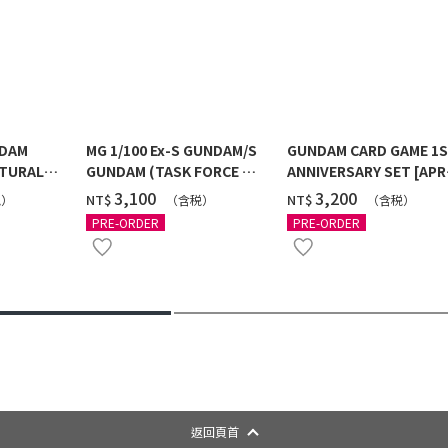
NDAM
MG 1/100 Ex-S GUNDAM/S
GUNDAM CARD GAME 1
TURAL
GUNDAM (TASK FORCE α
ANNIVERSARY SET [APR
 [2026年
Ver.) [2026年10月發送]
2027 DELIVERY]
‌3,100
‌3,200
NT$
NT$
税）
（含税）
（含税）
PRE-ORDER
PRE-ORDER
返回頁首