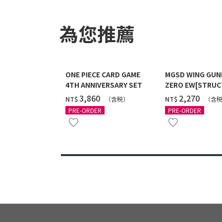
為您推薦
ONE PIECE CARD GAME
MGSD WING GU
4TH ANNIVERSARY SET
ZERO EW[STRUC
COATING/BLACK]
‌3,860
‌2,270
NT$
NT$
（含税）
（含
12月發送]
PRE-ORDER
PRE-ORDER