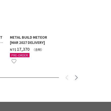
ST
METAL BUILD METEOR
HG 1/144 G
[MAR 2027 DELIVERY]
MAXTER [2
‌17,370
‌550
NT$
NT$
（含税）
（
PRE-ORDER
PRE-ORDER