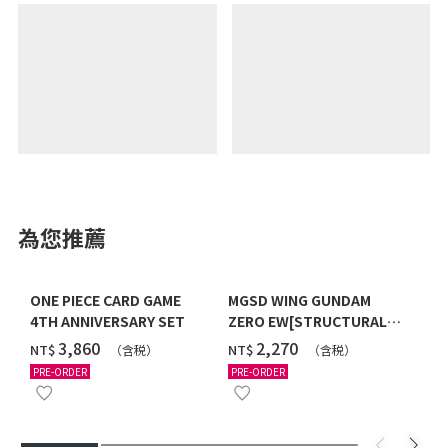
為您推薦
ONE PIECE CARD GAME
MGSD WING GUNDAM
4TH ANNIVERSARY SET
ZERO EW[STRUCTURAL
COATING/BLACK] [2026年
‌3,860
‌2,270
NT$
NT$
（含税）
（含税）
12月發送]
PRE-ORDER
PRE-ORDER