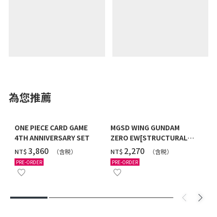
為您推薦
ONE PIECE CARD GAME
MGSD WING GUNDAM
4TH ANNIVERSARY SET
ZERO EW[STRUCTURAL
COATING/BLACK] [2026年
‌3,860
‌2,270
NT$
NT$
（含税）
（含税）
12月發送]
PRE-ORDER
PRE-ORDER